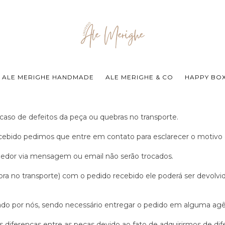
ALE MERIGHE HANDMADE
ALE MERIGHE & CO
HAPPY BO
so de defeitos da peça ou quebras no transporte.
ebido pedimos que entre em contato para esclarecer o motivo 
dedor via mensagem ou email não serão trocados.
 no transporte) com o pedido recebido ele poderá ser devolvido
ado por nós, sendo necessário entregar o pedido em alguma agên
ferenças entre as peças devido ao fato de adquirirmos de dif