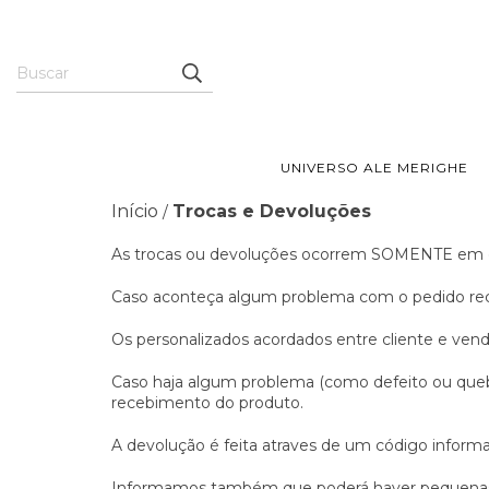
UNIVERSO ALE MERIGHE
Início
Trocas e Devoluções
/
As trocas ou devoluções ocorrem SOMENTE em ca
Caso aconteça algum problema com o pedido rec
Os personalizados acordados entre cliente e ven
Caso haja algum problema (como defeito ou quebra
recebimento do produto.
A devolução é feita atraves de um código inform
Informamos também que poderá haver pequenas di