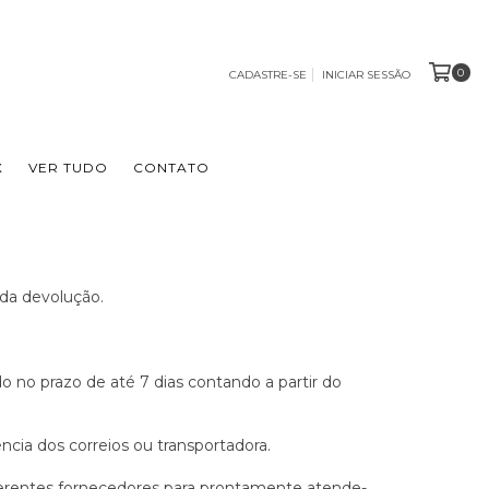
0
CADASTRE-SE
INICIAR SESSÃO
X
VER TUDO
CONTATO
da devolução.
 no prazo de até 7 dias contando a partir do
cia dos correios ou transportadora.
erentes fornecedores para prontamente atende-